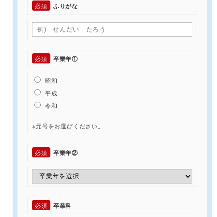
必須
ふりがな
必須
卒業年①
昭和
平成
令和
※元号をお選びください。
必須
卒業年②
必須
卒業科